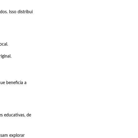
s. Isso distribui
ocal.
ginal.
ue beneficia a
s educativas, de
ossam explorar