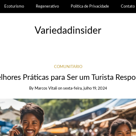
Ecoturismo
Regenerativo
Política de Privacidade
Contato
Variedadinsider
COMUNITÁRIO
hores Práticas para Ser um Turista Resp
By
Marcos Vitali
on
sexta-feira, julho 19, 2024