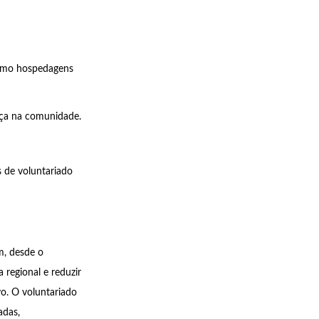
como hospedagens
eça na comunidade.
 de voluntariado
m, desde o
 regional e reduzir
vo. O voluntariado
adas,