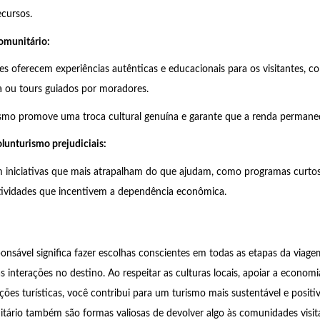
cursos.
comunitário:
s oferecem experiências autênticas e educacionais para os visitantes, 
a ou tours guiados por moradores.
ismo promove uma troca cultural genuína e garante que a renda perman
olunturismo prejudiciais:
 iniciativas que mais atrapalham do que ajudam, como programas curtos
tividades que incentivem a dependência econômica.
ponsável significa fazer escolhas conscientes em todas as etapas da viage
 interações no destino. Ao respeitar as culturas locais, apoiar a economia
ções turísticas, você contribui para um turismo mais sustentável e positi
tário também são formas valiosas de devolver algo às comunidades visit