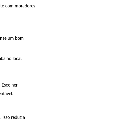
nte com moradores
pense um bom
balho local.
. Escolher
ntável.
. Isso reduz a