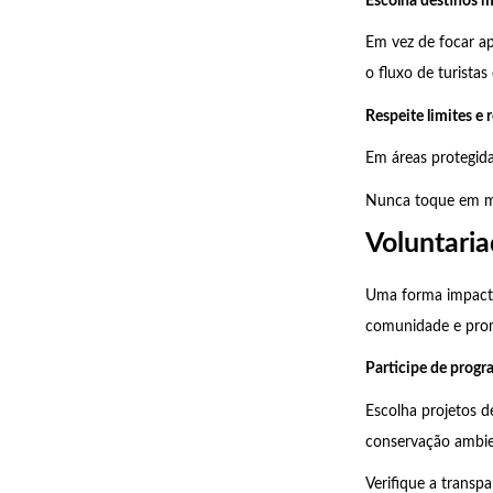
Escolha destinos 
Em vez de focar ap
o fluxo de turista
Respeite limites e
Em áreas protegidas
Nunca toque em mon
Voluntaria
Uma forma impactan
comunidade e prom
Participe de progr
Escolha projetos d
conservação ambien
Verifique a transp