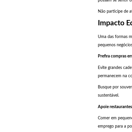
possam se sentir d
Não participe de a
Impacto E
Uma das formas mai
pequenos negócios
Prefira compras em
Evite grandes cadei
permanecem na c
Busque por souveni
sustentável.
Apoie restaurantes
Comer em pequenos
emprego para a pop