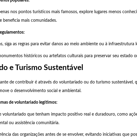
menos populares:
enas nos pontos turísticos mais famosos, explore lugares menos conhecido
s e beneficia mais comunidades.
 regulamentos:
, siga as regras para evitar danos ao meio ambiente ou à infraestrutura l
umentos históricos ou artefatos culturais para preservar seu estado ori
do e Turismo Sustentável
te de contribuir é através do voluntariado ou do turismo sustentável, q
ove o desenvolvimento social e ambiental.
amas de voluntariado legítimos:
e voluntariado que tenham impacto positivo real e duradouro, como açõe
tal ou assistência comunitária.
arência das organizações antes de se envolver, evitando iniciativas que p