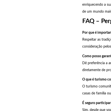
enriquecendo a sua
de um mundo mais 
FAQ – Per
Por que é important
Respeitar as tradi
consideração pelos
Como posso garant
Dê preferência a a
diretamente de pr
O que é turismo co
O turismo comunit
casas de família o
É seguro participa
Sim, desde que voc