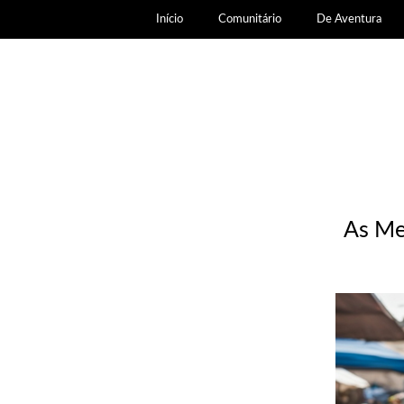
Início
Comunitário
De Aventura
As Mel