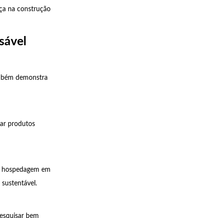
nça na construção
sável
Também demonstra
rar produtos
mo hospedagem em
sustentável.
pesquisar bem