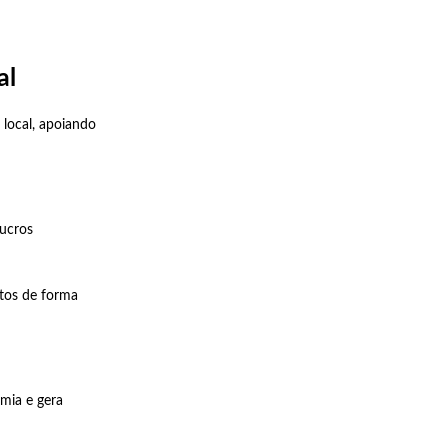
al
 local, apoiando
lucros
itos de forma
mia e gera