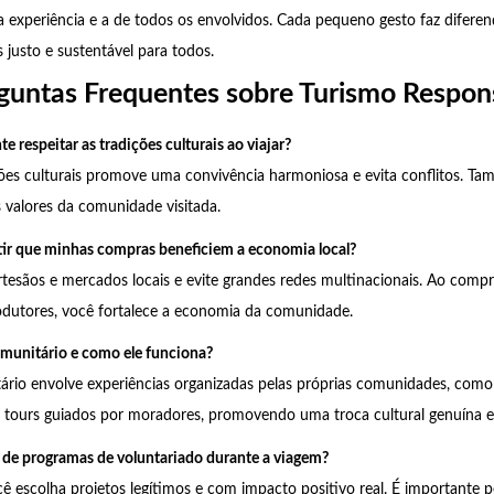
 experiência e a de todos os envolvidos. Cada pequeno gesto faz difere
justo e sustentável para todos.
guntas Frequentes sobre Turismo Respon
e respeitar as tradições culturais ao viajar?
ções culturais promove uma convivência harmoniosa e evita conflitos. 
 valores da comunidade visitada.
ir que minhas compras beneficiem a economia local?
rtesãos e mercados locais e evite grandes redes multinacionais. Ao comp
odutores, você fortalece a economia da comunidade.
munitário e como ele funciona?
ário envolve experiências organizadas pelas próprias comunidades, co
u tours guiados por moradores, promovendo uma troca cultural genuína e 
r de programas de voluntariado durante a viagem?
ê escolha projetos legítimos e com impacto positivo real. É importante 