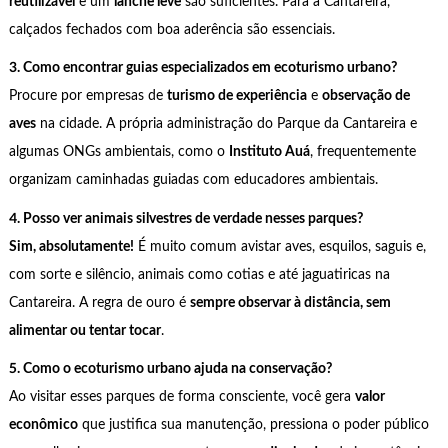
reutilizável
e um
lanche leve
são suficientes. Para a Cantareira,
calçados fechados com boa aderência são essenciais.
3. Como encontrar guias especializados em ecoturismo urbano?
Procure por empresas de
turismo de experiência
e
observação de
aves
na cidade. A própria administração do Parque da Cantareira e
algumas ONGs ambientais, como o
Instituto Auá
, frequentemente
organizam caminhadas guiadas com educadores ambientais.
4. Posso ver animais silvestres de verdade nesses parques?
Sim, absolutamente!
É muito comum avistar aves, esquilos, saguis e,
com sorte e silêncio, animais como cotias e até jaguatiricas na
Cantareira. A regra de ouro é
sempre observar à distância, sem
alimentar ou tentar tocar
.
5. Como o ecoturismo urbano ajuda na conservação?
Ao visitar esses parques de forma consciente, você gera
valor
econômico
que justifica sua manutenção, pressiona o poder público