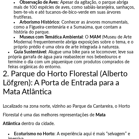
Observação de Aves
: Apesar da agitação, o parque abriga
mais de 100 espécies de aves, como sabiás-laranjeira, sanhaços,
bem-te-vis e até tucanos-de-bico-verde em suas árvores
frutíferas.
Arborismo Histórico
: Conhecer as árvores monumentais,
como a Figueira-centenária e a Sumaúma, que contam a
história do parque.
Museus com Temática Ambiental
: O
MAM
(Museu de Arte
Moderna) frequentemente abriga exposições sobre o tema, e o
próprio prédio é uma obra de arte integrada à natureza.
Guia Sustentável
: Alugue uma bike para se locomover, leve sua
própria garrafa de água para reabastecer nos bebedouros e
termine o dia com um piquenique com produtos comprados de
feiras orgânicas do entorno.
2. Parque do Horto Florestal (Alberto
Löfgren): A Porta de Entrada para a
Mata Atlântica
Localizado na zona norte, vizinho ao Parque da Cantareira, o Horto
Florestal é uma das melhores representações de
Mata
Atlântica
dentro da cidade.
Ecoturismo no Horto
: A experiência aqui é mais “selvagem” e
imersiva.