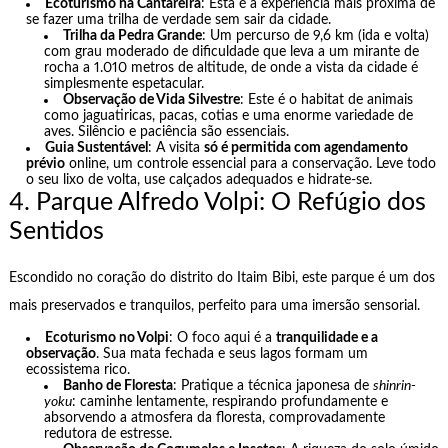
Ecoturismo na Cantareira
: Esta é a experiência mais próxima de
se fazer uma trilha de verdade sem sair da cidade.
Trilha da Pedra Grande
: Um percurso de 9,6 km (ida e volta)
com grau moderado de dificuldade que leva a um mirante de
rocha a 1.010 metros de altitude, de onde a vista da cidade é
simplesmente espetacular.
Observação de Vida Silvestre
: Este é o habitat de animais
como jaguatiricas, pacas, cotias e uma enorme variedade de
aves. Silêncio e paciência são essenciais.
Guia Sustentável
: A visita
só é permitida com agendamento
prévio
online, um controle essencial para a conservação. Leve todo
o seu lixo de volta, use calçados adequados e hidrate-se.
4. Parque Alfredo Volpi: O Refúgio dos
Sentidos
Escondido no coração do distrito do Itaim Bibi, este parque é um dos
mais preservados e tranquilos, perfeito para uma imersão sensorial.
Ecoturismo no Volpi
: O foco aqui é a
tranquilidade e a
observação
. Sua mata fechada e seus lagos formam um
ecossistema rico.
Banho de Floresta
: Pratique a técnica japonesa de
shinrin-
yoku
: caminhe lentamente, respirando profundamente e
absorvendo a atmosfera da floresta, comprovadamente
redutora de estresse.