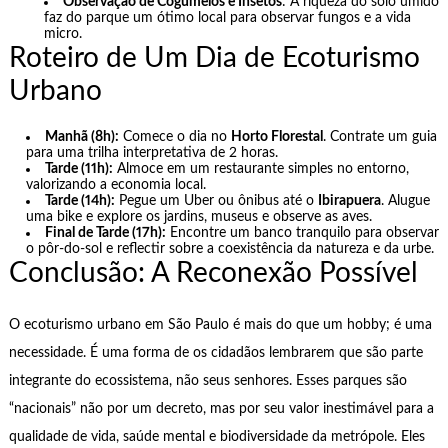
Observação de Cogumelos e Insetos
: A riqueza do solo úmido
faz do parque um ótimo local para observar fungos e a vida
micro.
Roteiro de Um Dia de Ecoturismo
Urbano
Manhã (8h):
Comece o dia no
Horto Florestal
. Contrate um guia
para uma trilha interpretativa de 2 horas.
Tarde (11h):
Almoce em um restaurante simples no entorno,
valorizando a economia local.
Tarde (14h):
Pegue um Uber ou ônibus até o
Ibirapuera
. Alugue
uma bike e explore os jardins, museus e observe as aves.
Final de Tarde (17h):
Encontre um banco tranquilo para observar
o pôr-do-sol e reflectir sobre a coexistência da natureza e da urbe.
Conclusão: A Reconexão Possível
O ecoturismo urbano em São Paulo é mais do que um hobby; é uma
necessidade. É uma forma de os cidadãos lembrarem que são parte
integrante do ecossistema, não seus senhores. Esses parques são
“nacionais” não por um decreto, mas por seu valor inestimável para a
qualidade de vida, saúde mental e biodiversidade da metrópole. Eles