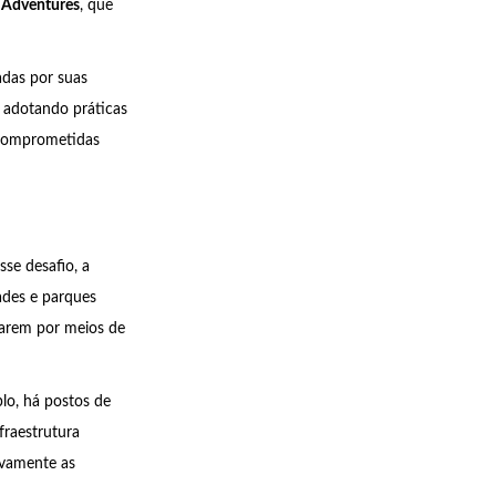
 Adventures
, que
adas por suas
 adotando práticas
s comprometidas
se desafio, a
dades e parques
ptarem por meios de
lo, há postos de
nfraestrutura
ivamente as