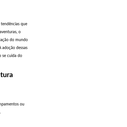
 tendências que
aventuras, o
oração do mundo
 A adoção dessas
o se cuida do
tura
campamentos ou
.