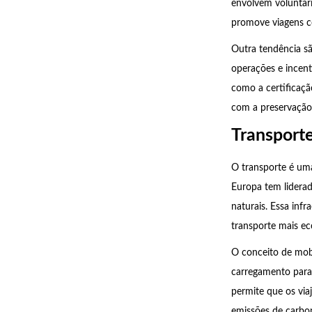
envolvem voluntar
promove viagens co
Outra tendência s
operações e incen
como a certificaçã
com a preservação
Transporte
O transporte é uma
Europa tem liderado
naturais. Essa infr
transporte mais ec
O conceito de mobi
carregamento para b
permite que os via
emissões de carbo