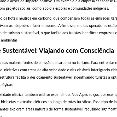
iado e ações de impacto positivo. Um exemplo é a empresa canadense
G
m projetos sociais, como apoio a escolas e comunidades indígenas.
ão os hotéis neutros em carbono, que compensam todas as emissões ger
tivam os hóspedes a fazer o mesmo. Além disso, muitas operadoras estão
o de turismo sustentável, o que facilita aos turistas identificar empresa
 ambiental.
 Sustentável: Viajando com Consciência
 das maiores fontes de emissão de carbono no turismo. Para enfrentar es
 iniciativas com trens de alta velocidade e vias cicláveis interligando ci
aestrutura facilita o deslocamento sustentável, incentivando turistas a o
ológicos.
lidade elétrica também está se expandindo. Nos Alpes suíços, por exemp
icicletas e veículos elétricos ao longo de rotas turísticas. Esse tipo de i
jantes explorem áreas naturais de forma sustentável, reduzindo significat
no.