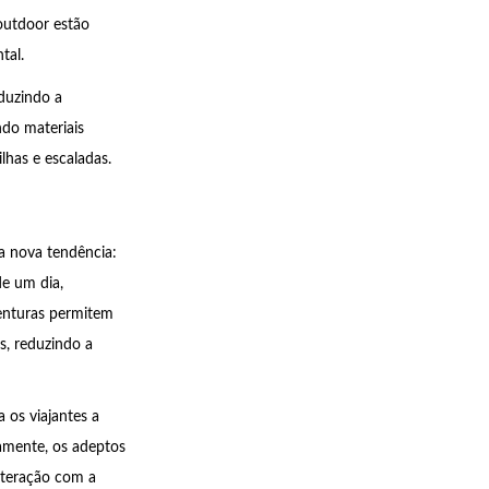
outdoor estão
tal.
eduzindo a
ndo materiais
lhas e escaladas.
a nova tendência:
de um dia,
enturas permitem
, reduzindo a
 os viajantes a
amente, os adeptos
nteração com a