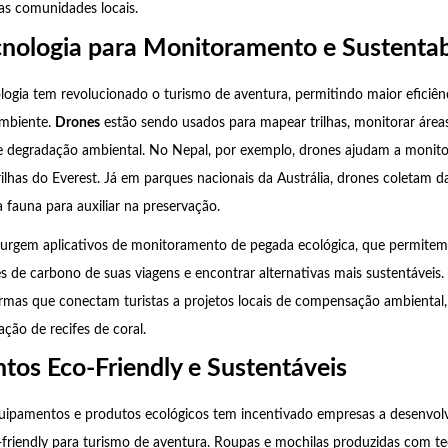
as comunidades locais.
cnologia para Monitoramento e Sustentab
ogia tem revolucionado o turismo de aventura, permitindo maior eficiên
ambiente.
Drones
estão sendo usados para mapear trilhas, monitorar área
de degradação ambiental. No Nepal, por exemplo, drones ajudam a monit
trilhas do Everest. Já em parques nacionais da Austrália, drones coletam 
fauna para auxiliar na preservação.
surgem aplicativos de monitoramento de pegada ecológica, que permitem 
es de carbono de suas viagens e encontrar alternativas mais sustentávei
ormas que conectam turistas a projetos locais de compensação ambiental
ção de recifes de coral.
os Eco-Friendly e Sustentáveis
ipamentos e produtos ecológicos tem incentivado empresas a desenvo
riendly para turismo de aventura. Roupas e mochilas produzidas com tec