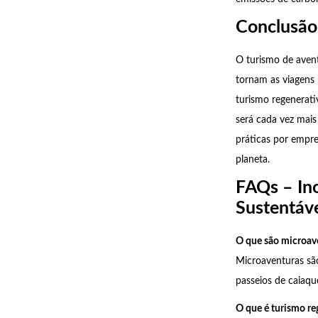
Conclusão
O turismo de aven
tornam as viagens 
turismo regenerat
será cada vez mais
práticas por empre
planeta.
FAQs – In
Sustentáv
O que são microav
Microaventuras são
passeios de caiaq
O que é turismo re