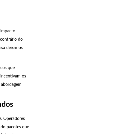
 impacto
contrário do
sa deixar os
icos que
 incentivam os
sa abordagem
ados
e. Operadores
endo pacotes que