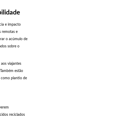
ilidade
cia e impacto
s remotas e
orar o acúmulo de
dados sobre o
aos viajantes
s. Também estão
, como plantio de
lverem
idos reciclados