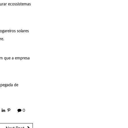
urar ecossistemas
gareiros solares
re.
am que a empresa
a pegada de
0