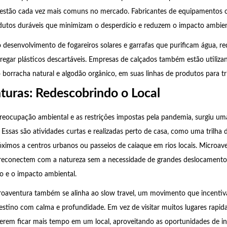
 estão cada vez mais comuns no mercado. Fabricantes de equipamentos 
dutos duráveis que minimizam o desperdício e reduzem o impacto ambien
 desenvolvimento de fogareiros solares e garrafas que purificam água, r
regar plásticos descartáveis. Empresas de calçados também estão utiliza
 borracha natural e algodão orgânico, em suas linhas de produtos para tri
turas: Redescobrindo o Local
reocupação ambiental e as restrições impostas pela pandemia, surgiu um
 Essas são atividades curtas e realizadas perto de casa, como uma trilha 
imos a centros urbanos ou passeios de caiaque em rios locais. Microav
 reconectem com a natureza sem a necessidade de grandes deslocamentos
o e o impacto ambiental.
oaventura também se alinha ao slow travel, um movimento que incentiva
stino com calma e profundidade. Em vez de visitar muitos lugares rapid
ferem ficar mais tempo em um local, aproveitando as oportunidades de i