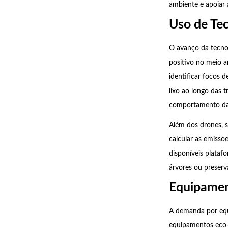
ambiente e apoiar 
Uso de Te
O avanço da tecnol
positivo no meio 
identificar focos 
lixo ao longo das 
comportamento da 
Além dos drones, 
calcular as emissõ
disponíveis plataf
árvores ou preserva
Equipament
A demanda por equ
equipamentos eco-f