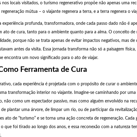
 nos locais visitados, o turismo regenerativo propõe não apenas uma r
regeneração mútua – o viajante regenera a terra, e a terra regenera o via
ma experiência profunda, transformadora, onde cada passo dado não é a
 ato de cura, tanto para o ambiente quanto para a alma. O conceito de 
lidade, porque não se trata apenas de evitar impactos negativos, mas de d
tavam antes da visita. Essa jornada transforma não só a paisagem físic
ue encontra um novo significado para o ato de viajar.
Como Ferramenta de Cura
ativo, cada experiência é projetada com o propósito de curar o ambien
ma transformação interior no viajante. Imagine-se caminhando por uma 
, não como um espectador passivo, mas como alguém envolvido na rec
de plantar uma árvore, de limpar um rio, ou de participar da revitalizaçã
es ato de “turismo” e se torna uma ação concreta de regeneração. Cada
a o que foi tirado ao longo dos anos, e essa reconexão com a natureza 
.