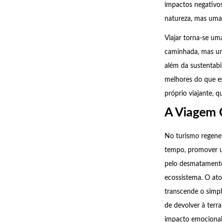
impactos negativos
natureza, mas uma 
Viajar torna-se u
caminhada, mas um
além da sustentabi
melhores do que es
próprio viajante, q
A Viagem 
No turismo regener
tempo, promover u
pelo desmatamento
ecossistema. O ato 
transcende o simpl
de devolver à terr
impacto emocional