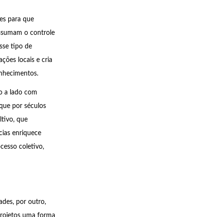
des para que
assumam o controle
sse tipo de
ções locais e cria
onhecimentos.
do a lado com
que por séculos
ltivo, que
cias enriquece
cesso coletivo,
des, por outro,
projetos uma forma