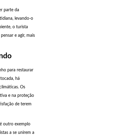
r parte da
tidiana, levando-o
iente, o turista
ensar e agir, mais
undo
ho para restaurar
ntocada, há
climáticas. Os
tiva e na proteção
tisfação de terem
, é outro exemplo
istas a se unirem a