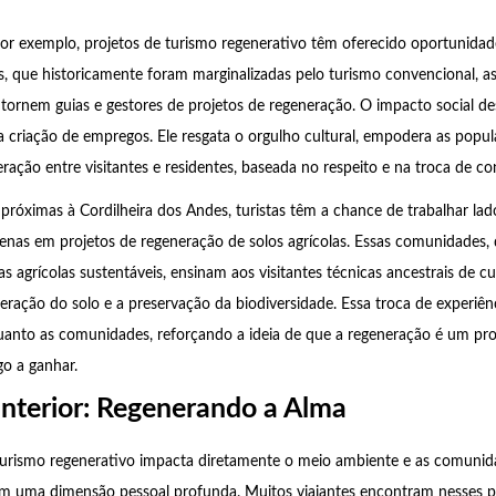
por exemplo, projetos de turismo regenerativo têm oferecido oportunida
s, que historicamente foram marginalizadas pelo turismo convencional, 
e tornem guias e gestores de projetos de regeneração. O impacto social de
a criação de empregos. Ele resgata o orgulho cultural, empodera as popula
ação entre visitantes e residentes, baseada no respeito e na troca de c
próximas à Cordilheira dos Andes, turistas têm a chance de trabalhar la
nas em projetos de regeneração de solos agrícolas. Essas comunidades, 
 agrícolas sustentáveis, ensinam aos visitantes técnicas ancestrais de cu
ação do solo e a preservação da biodiversidade. Essa troca de experiên
quanto as comunidades, reforçando a ideia de que a regeneração é um pro
o a ganhar.
nterior: Regenerando a Alma
turismo regenerativo impacta diretamente o meio ambiente e as comunida
m uma dimensão pessoal profunda. Muitos viajantes encontram nesses 