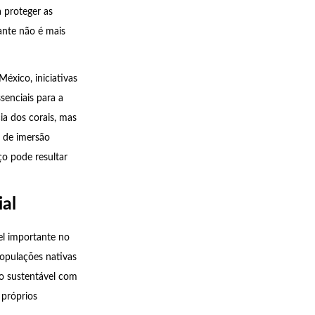
a proteger as
jante não é mais
éxico, iniciativas
senciais para a
ia dos corais, mas
o de imersão
o pode resultar
al
el importante no
opulações nativas
jo sustentável com
 próprios