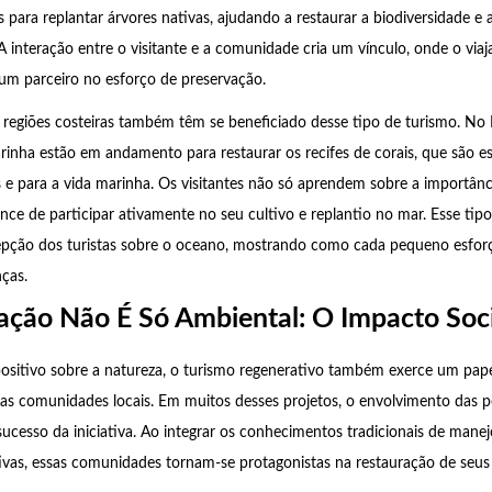
 para replantar árvores nativas, ajudando a restaurar a biodiversidade e 
 A interação entre o visitante e a comunidade cria um vínculo, onde o via
um parceiro no esforço de preservação.
, regiões costeiras também têm se beneficiado desse tipo de turismo. No M
inha estão em andamento para restaurar os recifes de corais, que são es
e para a vida marinha. Os visitantes não só aprendem sobre a importânc
e de participar ativamente no seu cultivo e replantio no mar. Esse tip
epção dos turistas sobre o oceano, mostrando como cada pequeno esforç
ças.
ação Não É Só Ambiental: O Impacto Soci
ositivo sobre a natureza, o turismo regenerativo também exerce um pap
as comunidades locais. Em muitos desses projetos, o envolvimento das p
 sucesso da iniciativa. Ao integrar os conhecimentos tradicionais de mane
ivas, essas comunidades tornam-se protagonistas na restauração de seus