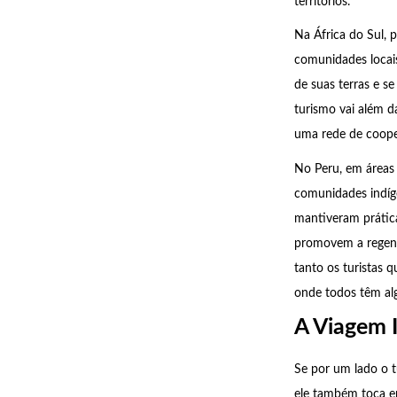
territórios.
Na África do Sul, 
comunidades locai
de suas terras e s
turismo vai além d
uma rede de cooper
No Peru, em áreas 
comunidades indíge
mantiveram práticas
promovem a regener
tanto os turistas 
onde todos têm alg
A Viagem I
Se por um lado o 
ele também toca e