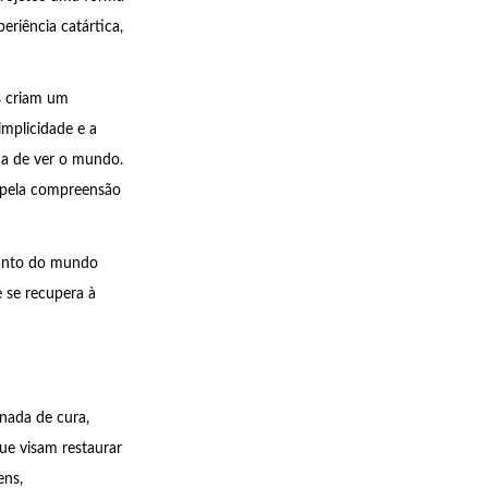
eriência catártica,
s criam um
implicidade e a
ma de ver o mundo.
 pela compreensão
tanto do mundo
e se recupera à
nada de cura,
ue visam restaurar
ens,