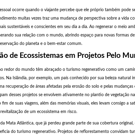
essoal ocorre quando o viajante percebe que ele próprio também pode se
ndimento muitas vezes traz uma mudança de perspectiva sobre a vida co
mais sustentáveis e conscientes em seu dia a dia. Ao regenerar o meio amb
erando sua relação com o mundo, abrindo espaço para novas formas de p
reservação do planeta e o bem-estar comum.
ão de Ecossistemas em Projetos Pelo M
 ao redor do mundo têm abraçado o turismo regenerativo como um camin
ros. Na Islândia, por exemplo, um país conhecido por sua beleza natural i
s na recuperação de áreas afetadas pela erosão do solo e pelas mudanças 
cipam desses projetos se envolvem ativamente no plantio de vegetação na
Ao fim de suas viagens, além das memórias visuais, eles levam consigo a sa
 revitalização de um ecossistema em risco.
 da Mata Atlântica, que já perdeu grande parte de sua cobertura original
eficia do turismo regenerativo. Projetos de reflorestamento convidam tur