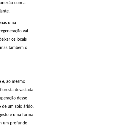
econexão com a
jante.
penas uma
regeneração vai
eixar os locais
a, mas também o
te e, ao mesmo
floresta devastada
uperação desse
o de um solo árido,
 gesto é uma forma
tem um profundo