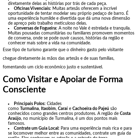
diretamente delas as histórias por trás de cada peça.
Oficinas Vivenciais:
Muitas artesãs oferecem a incrível
oportunidade de tentar modelar seu próprio pedaço de barro. É
uma experiência humilde e divertida que dá uma nova dimensão
de apreço pelo trabalho meticuloso delas.
Conversas de Fogueira:
A noite no Vale é estrelada e tranquila.
Muitas pousadas comunitárias ou familiares promovem momentos
de conversa, onde se pode ouvir causos, histórias da região e
conhecer mais sobre a vida na comunidade.
Esse tipo de turismo garante que o dinheiro gasto pelo visitante
chegue diretamente às mãos das artesãs e de suas famílias,
fomentando um ciclo econômico justo e sustentável.
Como Visitar e Apoiar de Forma
Consciente
Principais Polos:
Cidades
como
Turmalina
,
Itaobim
,
Caraí
e
Cachoeira do Pajeú
são
conhecidos como grandes centros produtores. A região de
Costa
Araújo
, no município de Turmalina, é um dos pontos mais
famosos.
Contrate um Guia Local:
Para uma experiência mais rica e para
se locomover melhor entre as comunidades, contrate um guia da