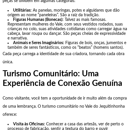
peças se dividem em algumas categorias:
Utilitárias:
As panelas, moringas, potes e alguidares que dão
origem ao nome “paneleiras”. São a raiz da tradição.
Figuras Humanas (Bonecas):
Talvez as mais famosas.
Representam mulheres do Vale, com seus vestidos rodados, suas
crianças no colo, suas atividades cotidianas como carregar água na
cabeça, lavar roupa ou dançar. São peças cheias de expressividade
e narrativa.
Animais e Seres Imaginários:
Figuras de bois, onças, jumentos e
também de seres fantásticos, como os “beatos” (homens santos).
Cada peça carrega a identidade de sua criadora, tornando cada obra
única.
Turismo Comunitário: Uma
Experiência de Conexão Genuína
Como visitante, você tem a oportunidade de ir muito além da compra
de uma lembrança. O turismo comunitário no Vale do Jequitinhonha
oferece:
Visita às Oficinas:
Conhecer a casa das artesãs, ver de perto o
processo de fabricação, sentir a textura do barro e ouvir