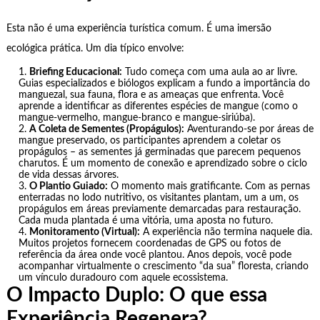
Esta não é uma experiência turística comum. É uma imersão
ecológica prática. Um dia típico envolve:
Briefing Educacional:
Tudo começa com uma aula ao ar livre.
Guias especializados e biólogos explicam a fundo a importância do
manguezal, sua fauna, flora e as ameaças que enfrenta. Você
aprende a identificar as diferentes espécies de mangue (como o
mangue-vermelho, mangue-branco e mangue-siriúba).
A Coleta de Sementes (Propágulos):
Aventurando-se por áreas de
mangue preservado, os participantes aprendem a coletar os
propágulos – as sementes já germinadas que parecem pequenos
charutos. É um momento de conexão e aprendizado sobre o ciclo
de vida dessas árvores.
O Plantio Guiado:
O momento mais gratificante. Com as pernas
enterradas no lodo nutritivo, os visitantes plantam, um a um, os
propágulos em áreas previamente demarcadas para restauração.
Cada muda plantada é uma vitória, uma aposta no futuro.
Monitoramento (Virtual):
A experiência não termina naquele dia.
Muitos projetos fornecem coordenadas de GPS ou fotos de
referência da área onde você plantou. Anos depois, você pode
acompanhar virtualmente o crescimento “da sua” floresta, criando
um vínculo duradouro com aquele ecossistema.
O Impacto Duplo: O que essa
Experiência Regenera?