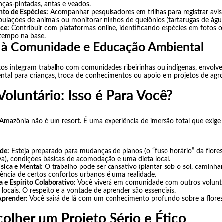
nças-pintadas, antas e veados.
to de Espécies:
Acompanhar pesquisadores em trilhas para registrar avis
ulações de animais ou monitorar ninhos de quelônios (tartarugas de águ
nce:
Contribuir com plataformas online, identificando espécies em fotos 
tempo na base.
e à Comunidade e Educação Ambiental
tos integram trabalho com comunidades ribeirinhas ou indígenas, envolv
tal para crianças, troca de conhecimentos ou apoio em projetos de agro
 Voluntário: Isso é Para Você?
Amazônia não é um resort. É uma experiência de imersão total que exige
de:
Esteja preparado para mudanças de planos (o “fuso horário” da flores
a), condições básicas de acomodação e uma dieta local.
ísica e Mental:
O trabalho pode ser cansativo (plantar sob o sol, caminhar
sência de certos confortos urbanos é uma realidade.
 e Espírito Colaborativo:
Você viverá em comunidade com outros voluntá
locais. O respeito e a vontade de aprender são essenciais.
Aprender:
Você sairá de lá com um conhecimento profundo sobre a flore
olher um Projeto Sério e Ético