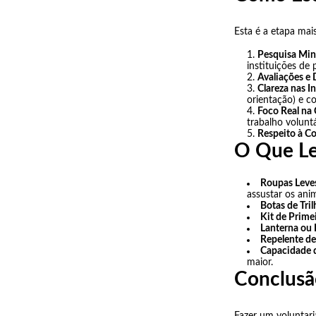
Esta é a etapa mai
Pesquisa Min
instituições de
Avaliações e
Clareza nas I
orientação) e c
Foco Real na
trabalho voluntá
Respeito à C
O Que Lev
Roupas Leve
assustar os anim
Botas de Tril
Kit de Prime
Lanterna ou
Repelente de
Capacidade 
maior.
Conclusã
Fazer um voluntar