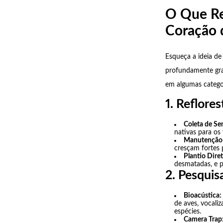
O Que Re
Coração 
Esqueça a ideia de
profundamente gra
em algumas catego
1. Reflor
Coleta de Se
nativas para os 
Manutenção 
cresçam fortes p
Plantio Diret
desmatadas, e p
2. Pesquis
Bioacústica:
de aves, vocali
espécies.
Camera Trap