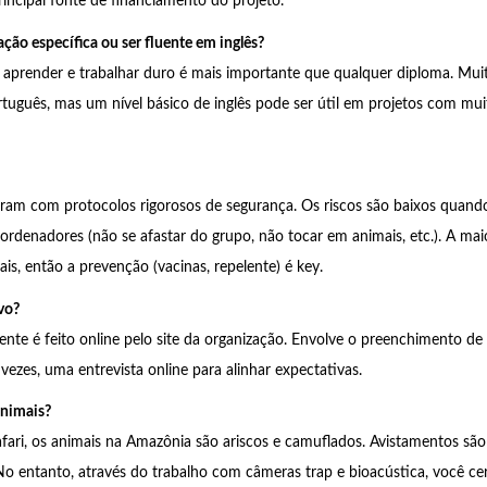
principal fonte de financiamento do projeto.
ação específica ou ser fluente em inglês?
aprender e trabalhar duro é mais importante que qualquer diploma. Muit
uguês, mas um nível básico de inglês pode ser útil em projetos com mui
eram com protocolos rigorosos de segurança. Os riscos são baixos quand
ordenadores (não se afastar do grupo, não tocar em animais, etc.). A ma
is, então a prevenção (vacinas, repelente) é key.
vo?
nte é feito online pelo site da organização. Envolve o preenchimento de
 vezes, uma entrevista online para alinhar expectativas.
animais?
fari, os animais na Amazônia são ariscos e camuflados. Avistamentos s
No entanto, através do trabalho com câmeras trap e bioacústica, você c