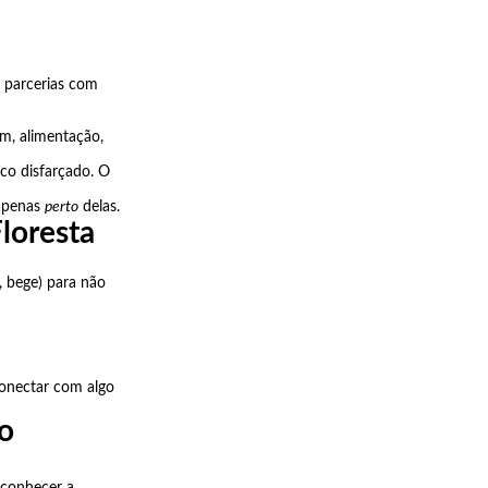
 parcerias com
m, alimentação,
co disfarçado. O
 apenas
perto
delas.
loresta
, bege) para não
 conectar com algo
o
 conhecer a