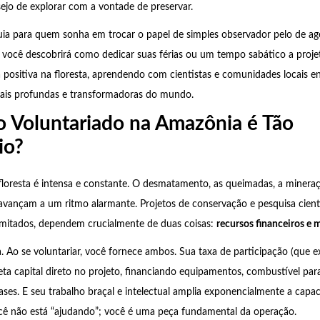
jo de explorar com a vontade de preservar.
uia para quem sonha em trocar o papel de simples observador pelo de ag
 você descobrirá como dedicar suas férias ou um tempo sabático a projet
positiva na floresta, aprendendo com cientistas e comunidades locais 
mais profundas e transformadoras do mundo.
o Voluntariado na Amazônia é Tão
io?
floresta é intensa e constante. O desmatamento, as queimadas, a mineraçã
 avançam a um ritmo alarmante. Projetos de conservação e pesquisa cientí
mitados, dependem crucialmente de duas coisas:
recursos financeiros e 
a. Ao se voluntariar, você fornece ambos. Sua taxa de participação (que e
eta capital direto no projeto, financiando equipamentos, combustível par
es. E seu trabalho braçal e intelectual amplia exponencialmente a capa
ocê não está “ajudando”; você é uma peça fundamental da operação.