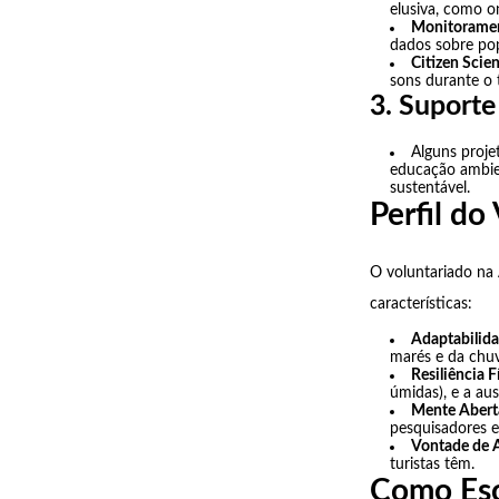
elusiva, como o
Monitoramen
dados sobre pop
Citizen Scie
sons durante o 
3. Suport
Alguns proje
educação ambien
sustentável.
Perfil do
O voluntariado na 
características:
Adaptabilida
marés e da chuv
Resiliência F
úmidas), e a au
Mente Aberta
pesquisadores e 
Vontade de 
turistas têm.
Como Esc