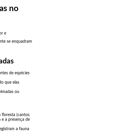
as no
or e
ente se enquadram
dadas
entes de espécies
do que elas
eimadas ou
 floresta (cantos
a e a presença de
registram a fauna