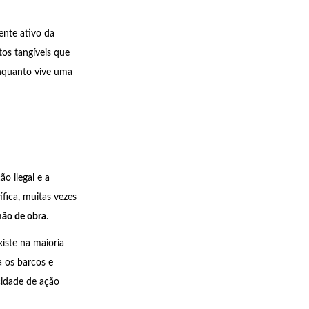
ente ativo da
os tangíveis que
enquanto vive uma
o ilegal e a
fica, muitas vezes
mão de obra
.
xiste na maioria
a os barcos e
cidade de ação