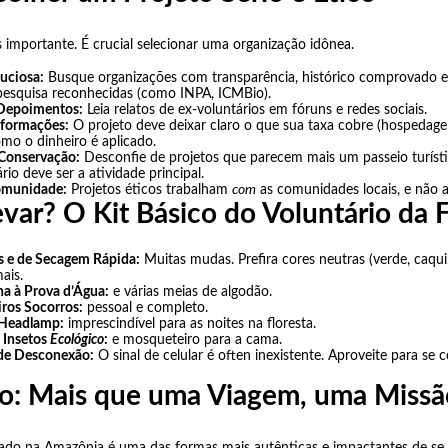
s importante. É crucial selecionar uma organização idônea.
uciosa:
Busque organizações com transparência, histórico comprovado e
 pesquisa reconhecidas (como INPA, ICMBio).
 Depoimentos:
Leia relatos de ex-voluntários em fóruns e redes sociais.
nformações:
O projeto deve deixar claro o que sua taxa cobre (hospedage
omo o dinheiro é aplicado.
 Conservação:
Desconfie de projetos que parecem mais um passeio turísti
rio deve ser a atividade principal.
omunidade:
Projetos éticos trabalham
com
as comunidades locais, e não
ar? O Kit Básico do Voluntário da F
s e de Secagem Rápida:
Muitas mudas. Prefira cores neutras (verde, caqui
ais.
ha à Prova d’Água:
e várias meias de algodão.
iros Socorros:
pessoal e completo.
 Headlamp:
imprescindível para as noites na floresta.
 Insetos
Ecológico
:
e mosqueteiro para a cama.
de Desconexão:
O sinal de celular é often inexistente. Aproveite para se
o: Mais que uma Viagem, uma Missã
iado na Amazônia é uma das formas mais autênticas e impactantes de se