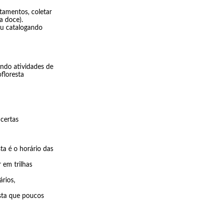
tamentos, coletar
a doce).
ou catalogando
endo atividades de
floresta
 certas
ta é o horário das
 em trilhas
rios,
sta que poucos