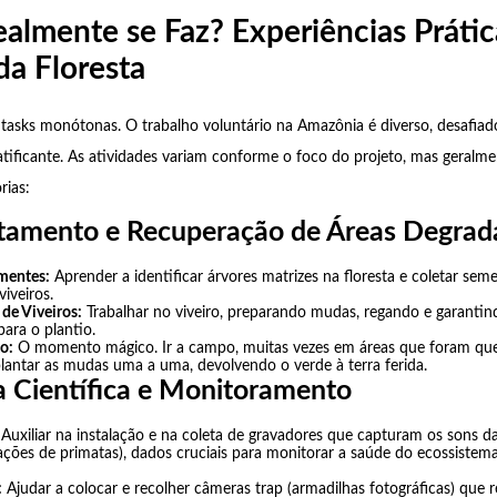
almente se Faz? Experiências Prátic
da Floresta
 tasks monótonas. O trabalho voluntário na Amazônia é diverso, desafiad
tificante. As atividades variam conforme o foco do projeto, mas geralm
rias:
estamento e Recuperação de Áreas Degra
mentes:
Aprender a identificar árvores matrizes na floresta e coletar sem
viveiros.
de Viveiros:
Trabalhar no viveiro, preparando mudas, regando e garantin
ara o plantio.
o:
O momento mágico. Ir a campo, muitas vezes em áreas que foram qu
lantar as mudas uma a uma, devolvendo o verde à terra ferida.
a Científica e Monitoramento
Auxiliar na instalação e na coleta de gravadores que capturam os sons da
zações de primatas), dados cruciais para monitorar a saúde do ecossistem
:
Ajudar a colocar e recolher câmeras trap (armadilhas fotográficas) que 