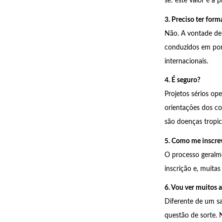
se: este valor é a 
3. Preciso ter form
Não. A vontade de 
conduzidos em port
internacionais.
4. É seguro?
Projetos sérios op
orientações dos co
são doenças tropica
5. Como me inscre
O processo geralme
inscrição e, muitas
6. Vou ver muitos 
Diferente de um sa
questão de sorte. 