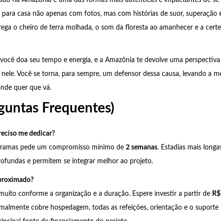
ta para casa não apenas com fotos, mas com histórias de suor, superação 
rrega o cheiro de terra molhada, o som da floresta ao amanhecer e a certe
 você doa seu tempo e energia, e a Amazônia te devolve uma perspectiv
r nele. Você se torna, para sempre, um defensor dessa causa, levando a
onde quer que vá.
guntas Frequentes)
reciso me dedicar?
ogramas pede um compromisso mínimo de
2 semanas
. Estadias mais longa
ofundas e permitem se integrar melhor ao projeto.
aproximado?
muito conforme a organização e a duração. Espere investir a partir de
R$
almente cobre hospedagem, todas as refeições, orientação e o suporte l