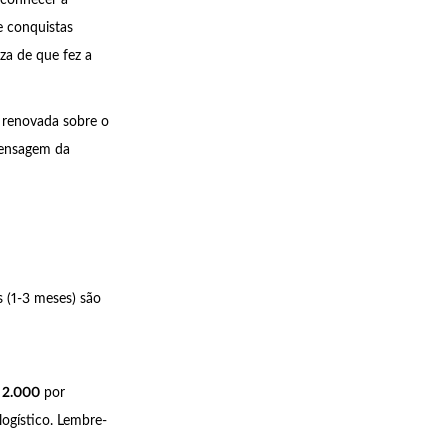
e conquistas
za de que fez a
a renovada sobre o
 mensagem da
s (1-3 meses) são
 2.000
por
ogístico. Lembre-