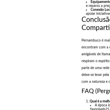
Equipament
e reparos a pre
Conexão Loc
apoiar iniciativa
Conclusã
Comparti
Pernambuco é mais 
encontram com a ca
amigáveis de Itama
respiram o espíri
parte de uma rede
deixe-se levar pe
com a natureza e c
FAQ (Perg
Qual é a mel
A época i
favoráveis25