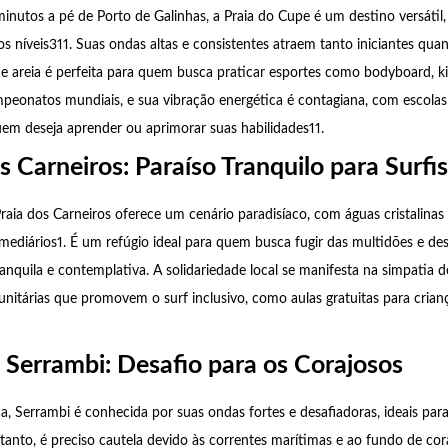
inutos a pé de Porto de Galinhas, a Praia do Cupe é um destino versátil
os níveis311. Suas ondas altas e consistentes atraem tanto iniciantes quan
de areia é perfeita para quem busca praticar esportes como bodyboard, ki
peonatos mundiais, e sua vibração energética é contagiana, com escolas 
uem deseja aprender ou aprimorar suas habilidades11.
s Carneiros: Paraíso Tranquilo para Surfi
aia dos Carneiros oferece um cenário paradisíaco, com águas cristalinas
ermediários1. É um refúgio ideal para quem busca fugir das multidões e de
ranquila e contemplativa. A solidariedade local se manifesta na simpatia
unitárias que promovem o surf inclusivo, como aulas gratuitas para crian
e Serrambi: Desafio para os Corajosos
 Serrambi é conhecida por suas ondas fortes e desafiadoras, ideais para 
anto, é preciso cautela devido às correntes marítimas e ao fundo de cor