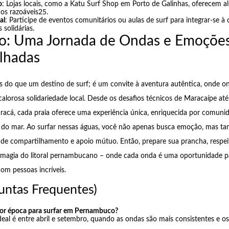
o
: Lojas locais, como a Katu Surf Shop em Porto de Galinhas, oferecem a
ços razoáveis25.
al
: Participe de eventos comunitários ou aulas de surf para integrar-se à c
s solidárias.
o: Uma Jornada de Ondas e Emoçõe
lhadas
do que um destino de surf; é um convite à aventura autêntica, onde on
lorosa solidariedade local. Desde os desafios técnicos de Maracaípe até
racá, cada praia oferece uma experiência única, enriquecida por comuni
to do mar. Ao surfar nessas águas, você não apenas busca emoção, mas t
 de compartilhamento e apoio mútuo. Então, prepare sua prancha, respei
la magia do litoral pernambucano – onde cada onda é uma oportunidade p
om pessoas incríveis.
untas Frequentes)
hor época para surfar em Pernambuco?
deal é entre abril e setembro, quando as ondas são mais consistentes e o
.