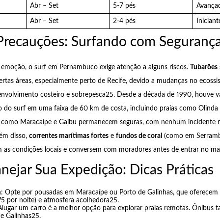
Abr – Set
5-7 pés
Avança
Abr – Set
2-4 pés
Iniciant
 Precauções: Surfando com Seguranç
e emoção, o surf em Pernambuco exige atenção a alguns riscos.
Tubarões
rtas áreas, especialmente perto de Recife, devido a mudanças no ecoss
envolvimento costeiro e sobrepesca25. Desde a década de 1990, houve vá
o do surf em uma faixa de 60 km de costa, incluindo praias como Olinda
s como Maracaípe e Gaibu permanecem seguras, com nenhum incidente r
lém disso,
correntes marítimas fortes
e
fundos de coral
(como em Serramb
em as condições locais e conversem com moradores antes de entrar no ma
ejar Sua Expedição: Dicas Práticas
m
: Opte por pousadas em Maracaípe ou Porto de Galinhas, que oferecem 
 75 por noite) e atmosfera acolhedora25.
Alugar um carro é a melhor opção para explorar praias remotas. Ônibu
de Galinhas25.