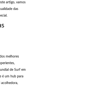
ste artigo, vamos
qualidade das
cial.
as
 dos melhores
perientes,
undial de Surf em
pe é um hub para
 acolhedora,