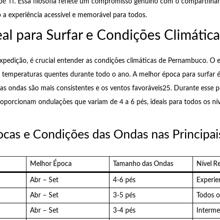
 pé”11. Essa filosofia reflete um compromisso genuíno com o compartilh
o a experiência acessível e memorável para todos.
al para Surfar e Condições Climática
expedição, é crucial entender as condições climáticas de Pernambuco. O
m temperaturas quentes durante todo o ano. A melhor época para surfar 
as ondas são mais consistentes e os ventos favoráveis25. Durante esse pe
roporcionam ondulações que variam de 4 a 6 pés, ideais para todos os nív
ocas e Condições das Ondas nas Principai
Melhor Época
Tamanho das Ondas
Nível 
Abr – Set
4-6 pés
Experie
Abr – Set
3-5 pés
Todos o
Abr – Set
3-4 pés
Interme