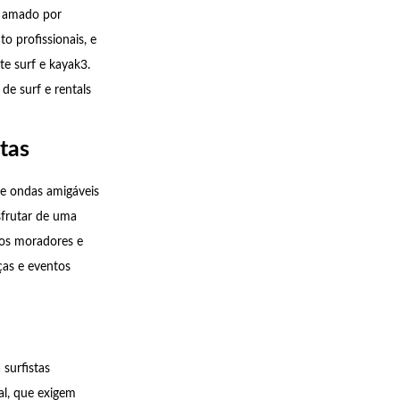
, amado por
to profissionais, e
te surf e kayak3.
de surf e rentals
stas
 e ondas amigáveis
sfrutar de uma
 dos moradores e
ças e eventos
surfistas
al, que exigem