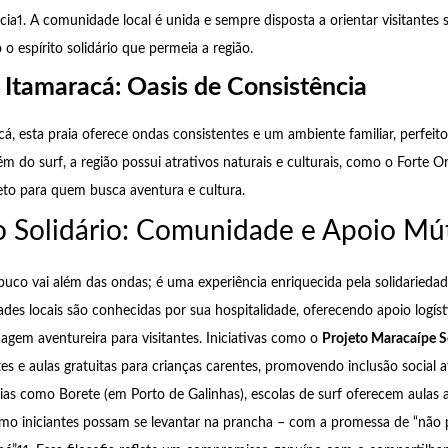
ncia1. A comunidade local é unida e sempre disposta a orientar visitantes
o espírito solidário que permeia a região.
 Itamaracá: Oasis de Consistência
á, esta praia oferece ondas consistentes e um ambiente familiar, perfeito 
ém do surf, a região possui atrativos naturais e culturais, como o Forte 
to para quem busca aventura e cultura.
to Solidário: Comunidade e Apoio Mú
co vai além das ondas; é uma experiência enriquecida pela solidarieda
s locais são conhecidas por sua hospitalidade, oferecendo apoio logísti
em aventureira para visitantes. Iniciativas como o
Projeto Maracaípe S
es e aulas gratuitas para crianças carentes, promovendo inclusão social a
ias como Borete (em Porto de Galinhas), escolas de surf oferecem aulas a
o iniciantes possam se levantar na prancha – com a promessa de “não 