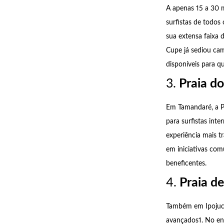
A apenas 15 a 30 m
surfistas de todos 
sua extensa faixa 
Cupe já sediou cam
disponíveis para q
3.
Praia do
Em Tamandaré, a Pr
para surfistas int
experiência mais t
em iniciativas com
beneficentes.
4.
Praia d
Também em Ipojuca,
avançados1. No ent