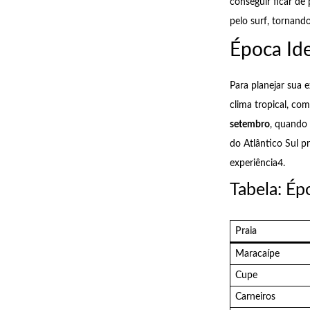
conseguir ficar de
pelo surf, tornand
Época Ide
Para planejar sua 
clima tropical, co
setembro
, quando 
do Atlântico Sul p
experiência4.
Tabela: Ép
Praia
Maracaípe
Cupe
Carneiros