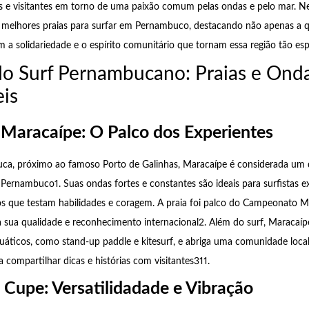
s e visitantes em torno de uma paixão comum pelas ondas e pelo mar. Ne
s melhores praias para surfar em Pernambuco, destacando não apenas a 
a solidariedade e o espírito comunitário que tornam essa região tão espe
 do Surf Pernambucano: Praias e Ond
eis
 Maracaípe: O Palco dos Experientes
juca, próximo ao famoso Porto de Galinhas, Maracaípe é considerada um
Pernambuco1. Suas ondas fortes e constantes são ideais para surfistas ex
os que testam habilidades e coragem. A praia foi palco do Campeonato M
 sua qualidade e reconhecimento internacional2. Além do surf, Maracaí
uáticos, como stand-up paddle e kitesurf, e abriga uma comunidade local
 compartilhar dicas e histórias com visitantes311.
 Cupe: Versatilidadade e Vibração