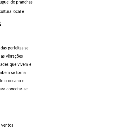
luguel de pranchas
ultura local e
s
das perfeitas se
 as vibrações
dades que vivem e
ambém se torna
te o oceano e
ara conectar-se
s ventos