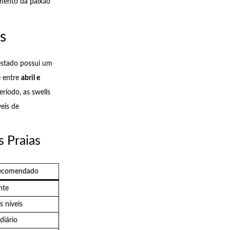
amento da paixão
s
 estado possui um
é entre
abril e
ríodo, as swells
eis de
s Praias
Recomendado
nte
s níveis
diário