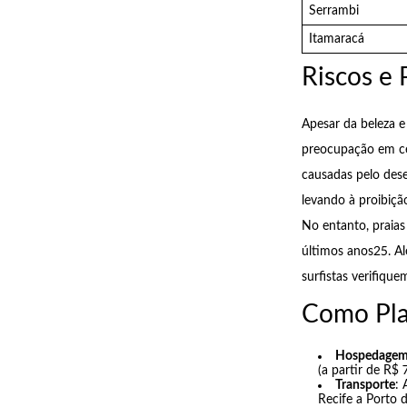
Serrambi
Itamaracá
Riscos e
Apesar da beleza 
preocupação em ce
causadas pelo des
levando à proibiçã
No entanto, praia
últimos anos25. A
surfistas verifiqu
Como Plan
Hospedage
(a partir de R$
Transporte
: 
Recife a Porto 