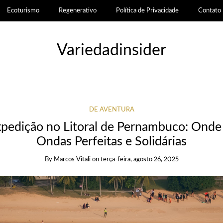
Ecoturismo
Regenerativo
Política de Privacidade
Contato
Variedadinsider
DE AVENTURA
xpedição no Litoral de Pernambuco: Onde
Ondas Perfeitas e Solidárias
By
Marcos Vitali
on
terça-feira, agosto 26, 2025