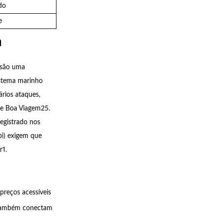
do
e
a
são uma
istema marinho
rios ataques,
 e Boa Viagem25.
egistrado nos
i) exigem que
r1.
preços acessíveis
s também conectam