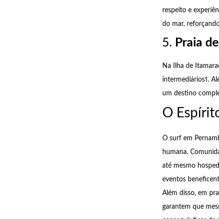
respeito e experiê
do mar, reforçando 
5.
Praia de
Na Ilha de Itamarac
intermediários1. Al
um destino comple
O Espíri
O surf em Pernambu
humana. Comunidade
até mesmo hospedag
eventos beneficent
Além disso, em pra
garantem que mesm