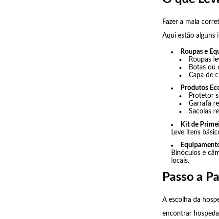
Fazer a mala corre
Aqui estão alguns 
Roupas e Eq
Roupas le
Botas ou 
Capa de c
Produtos Eco
Protetor s
Garrafa reu
Sacolas re
Kit de Prime
Leve itens bási
Equipamento
Binóculos e câm
locais.
Passo a P
A escolha da hospe
encontrar hospeda