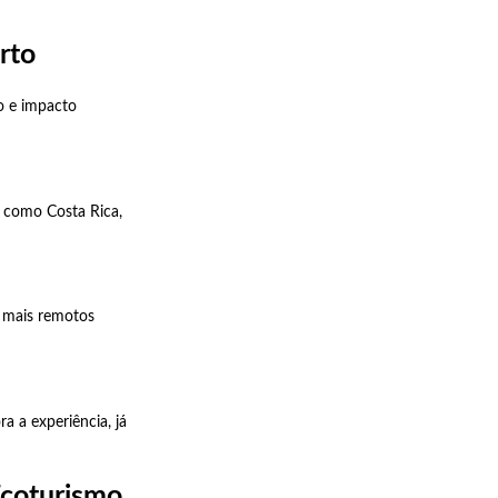
rto
o e impacto
s como Costa Rica,
s mais remotos
a a experiência, já
Ecoturismo