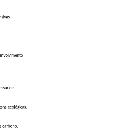
sivas.
senvolvimento
ssários:
ens ecológicas.
de carbono.