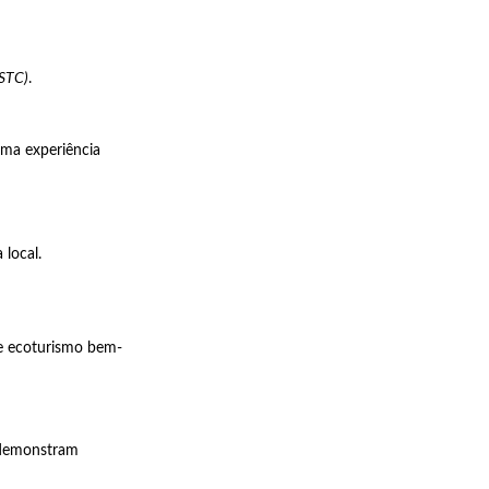
GSTC)
.
uma experiência
 local.
de ecoturismo bem-
 demonstram