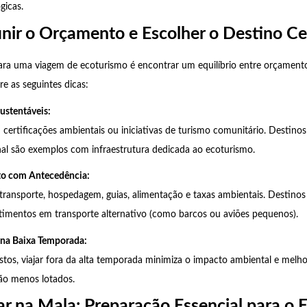
gicas.
nir o Orçamento e Escolher o Destino Ce
para uma viagem de ecoturismo é encontrar um equilíbrio entre orçament
re as seguintes dicas:
ustentáveis:
 certificações ambientais ou iniciativas de turismo comunitário. Destino
al são exemplos com infraestrutura dedicada ao ecoturismo.
to com Antecedência:
transporte, hospedagem, guias, alimentação e taxas ambientais. Destino
timentos em transporte alternativo (como barcos ou aviões pequenos).
 na Baixa Temporada:
stos, viajar fora da alta temporada minimiza o impacto ambiental e melhor
rão menos lotados.
r na Mala: Preparação Essencial para o 