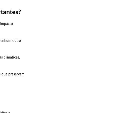
rtantes?
m impacto
 nenhum outro
 climáticas,
s que preservam