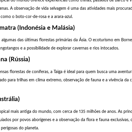
opical do mundo oferece experiências como trilhas, passeios de barco e vi
enas. A observação de vida selvagem é uma das atividades mais procura
s como o boto-cor-de-rosa e a arara-azul.
matra (Indonésia e Malásia)
m algumas das últimas florestas primárias da Ásia. O ecoturismo em Born
gotangos e a possibilidade de explorar cavernas e rios intocados.
ana (Rússia)
sas florestas de coníferas, a Taiga é ideal para quem busca uma aventu
tado para trilhas em clima extremo, observação de fauna e a vivência da
strália)
tropical mais antiga do mundo, com cerca de 135 milhões de anos. As princ
uiados por povos aborígenes e a observação da flora e fauna exclusivas,
perigosas do planeta.