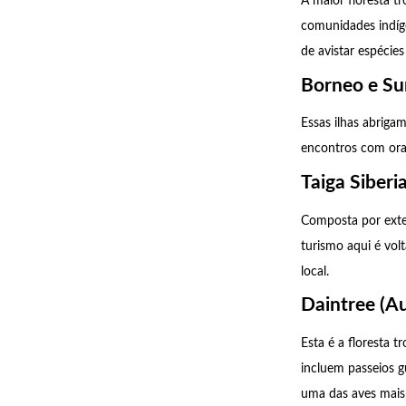
A maior floresta tr
comunidades indíg
de avistar espécie
Borneo e Su
Essas ilhas abriga
encontros com oran
Taiga Siberi
Composta por exten
turismo aqui é vol
local.
Daintree (Au
Esta é a floresta 
incluem passeios g
uma das aves mais 