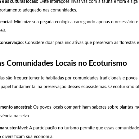
 e as culturas locais:
Evite interações invasivas com a fauna e flora e siga
mportamento adequado nas comunidades.
encial:
Minimize sua pegada ecológica carregando apenas o necessário e
eis.
conservação:
Considere doar para iniciativas que preservam as florestas e
as Comunidades Locais no Ecoturismo
rias são frequentemente habitadas por comunidades tradicionais e povos 
pel fundamental na preservação desses ecossistemas. O ecoturismo o
:
imento ancestral:
Os povos locais compartilham saberes sobre plantas med
vência na selva.
ma sustentável:
A participação no turismo permite que essas comunida
 diversificam sua economia.