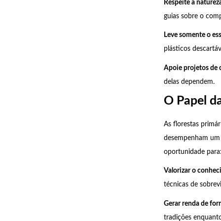
Respeite a natureza
guias sobre o co
Leve somente o ess
plásticos descartáv
Apoie projetos de 
delas dependem.
O Papel d
As florestas primá
desempenham um pa
oportunidade para
Valorizar o conhec
técnicas de sobrevi
Gerar renda de for
tradições enquanto