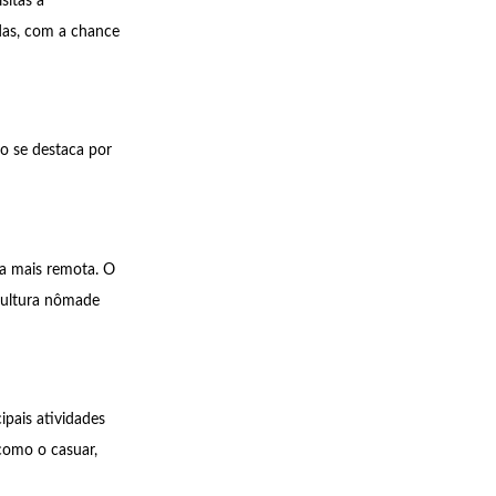
sitas a
das, com a chance
eo se destaca por
ra mais remota. O
 cultura nômade
ipais atividades
 como o casuar,