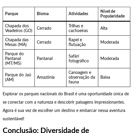
Nível de
Parque
Bioma
Atividades
Popularidade
Chapada dos
Trilhas e
Cerrado
Alta
Veadeiros (GO)
cachoeiras
Chapada das
Rapel e
Cerrado
Moderada
Mesas (MA)
flutuação
Parque do
Safári
Pantanal
Pantanal
Moderada
fotográfico
(MT/MS)
Canoagem e
Parque do Jaú
Amazônia
observação da
Baixa
(AM)
fauna
Explorar os parques nacionais do Brasil é uma oportunidade única de
se conectar com a natureza e descobrir paisagens impressionantes.
Agora é sua vez de escolher um destino e embarcar nessa aventura
sustentável!
Conclusão: Diversidade de