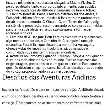
inca, culminando na espetacular chegada a Machu Picchu. O
percurso desafia tanto o corpo quanto a mente, com subidas
íngremes, mudanças de altitude e paisagens de tirar o fôlego.
Circuito Torres del Paine, Chile
No extremo sul dos Andes, a
Patagônia chilena oferece uma das trilhas mais deslumbrantes e
desafiadoras do mundo. O Circuito O, em Torres del Paine, exige
resistência e preparação, recompensando os corajosos com vistas
panorâmicas de glaciares, lagos azul-turquesa e formações
rochosas icônicas.
Caminho de Ausangate, Peru
Para os aventureiros que buscam
algo menos conhecido, o Caminho de Ausangate é uma joia
escondida. Essa trilha, que circunda a montanha Ausangate,
oferece vistas de lagoas multicoloridas, picos nevados e
comunidades que mantêm tradições ancestrais.
Aventura no Cotopaxi, Equador
O vulcão Cotopaxi, no Equador,
é um dos mais altos e ativos do mundo. Escalar suas encostas
exige coragem, preparo físico e um guia experiente. Para aqueles
que não desejam chegar ao cume, há trilhas desafiadoras ao redor
do vulcão, proporcionando vistas inesquecíveis.
Desafios das Aventuras Andinas
Explorar os Andes não é para os fracos de coração. A altitude elevada
é um dos principais desafios, causando desconfortos como tontura e
cansaço. É fundamental se aclimatar antes de enfrentar trilhas mais