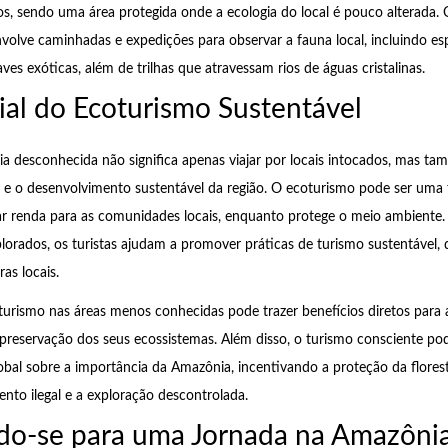
os, sendo uma área protegida onde a ecologia do local é pouco alterada.
nvolve caminhadas e expedições para observar a fauna local, incluindo es
es exóticas, além de trilhas que atravessam rios de águas cristalinas.
ial do Ecoturismo Sustentável
a desconhecida não significa apenas viajar por locais intocados, mas ta
 e o desenvolvimento sustentável da região. O ecoturismo pode ser uma
r renda para as comunidades locais, enquanto protege o meio ambiente.
lorados, os turistas ajudam a promover práticas de turismo sustentável,
ras locais.
turismo nas áreas menos conhecidas pode trazer benefícios diretos para
reservação dos seus ecossistemas. Além disso, o turismo consciente po
obal sobre a importância da Amazônia, incentivando a proteção da flore
to ilegal e a exploração descontrolada.
do-se para uma Jornada na Amazôni