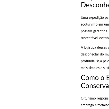
Desconh
Uma expedição par
ecoturismo em uma 
possam garantir a 
sustentável, evita
A logística dessas
desconectar do m
profunda, seja pe
mais simples e sust
Como o E
Conserva
O turismo responsá
emprego e fortalec