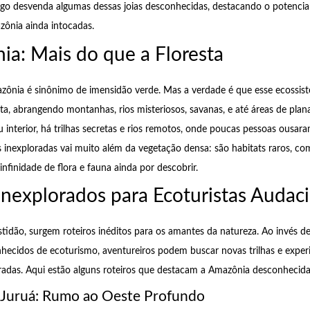
tigo desvenda algumas dessas joias desconhecidas, destacando o potencia
zônia ainda intocadas.
ia: Mais do que a Floresta
zônia é sinônimo de imensidão verde. Mas a verdade é que esse ecossist
esta, abrangendo montanhas, rios misteriosos, savanas, e até áreas de pla
 interior, há trilhas secretas e rios remotos, onde poucas pessoas ousara
s inexploradas vai muito além da vegetação densa: são habitats raros, c
infinidade de flora e fauna ainda por descobrir.
Inexplorados para Ecoturistas Audac
tidão, surgem roteiros inéditos para os amantes da natureza. Ao invés de
ecidos de ecoturismo, aventureiros podem buscar novas trilhas e exper
radas. Aqui estão alguns roteiros que destacam a Amazônia desconhecida
o Juruá: Rumo ao Oeste Profundo