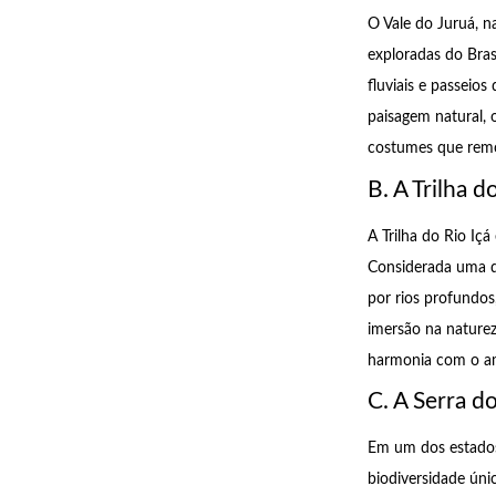
O Vale do Juruá, 
exploradas do Bras
fluviais e passeio
paisagem natural, 
costumes que remo
B. A Trilha d
A Trilha do Rio Içá
Considerada uma da
por rios profundo
imersão na naturez
harmonia com o am
C. A Serra d
Em um dos estados 
biodiversidade úni