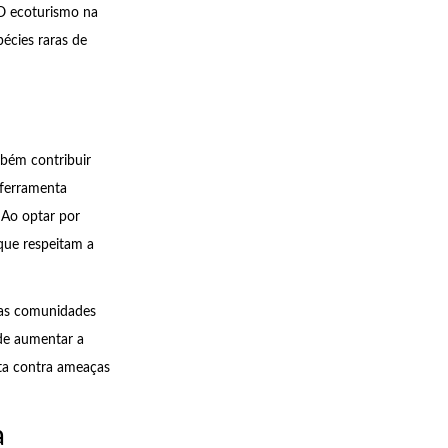
 O ecoturismo na
pécies raras de
mbém contribuir
 ferramenta
 Ao optar por
 que respeitam a
 as comunidades
de aumentar a
sta contra ameaças
a