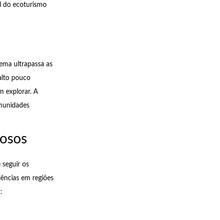
l do ecoturismo
ema ultrapassa as
nalto pouco
m explorar. A
omunidades
iosos
 seguir os
iências em regiões
: