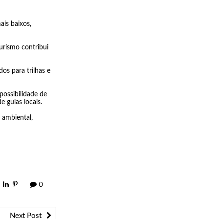
is baixos,
urismo contribui
os para trilhas e
 possibilidade de
 guias locais.
 ambiental,
0
Next Post