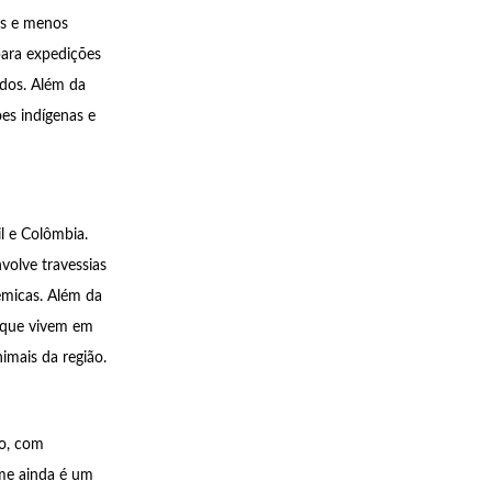
as e menos
para expedições
ados. Além da
es indígenas e
il e Colômbia.
volve travessias
êmicas. Além da
s que vivem em
mais da região.
do, com
ome ainda é um