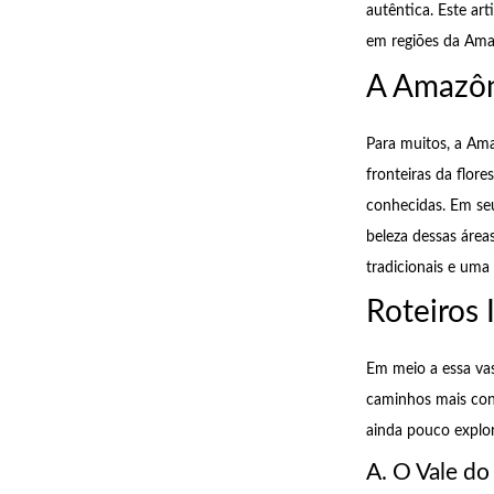
autêntica. Este ar
em regiões da Ama
A Amazôn
Para muitos, a Ama
fronteiras da flor
conhecidas. Em seu
beleza dessas área
tradicionais e uma 
Roteiros 
Em meio a essa vas
caminhos mais conh
ainda pouco explo
A. O Vale d