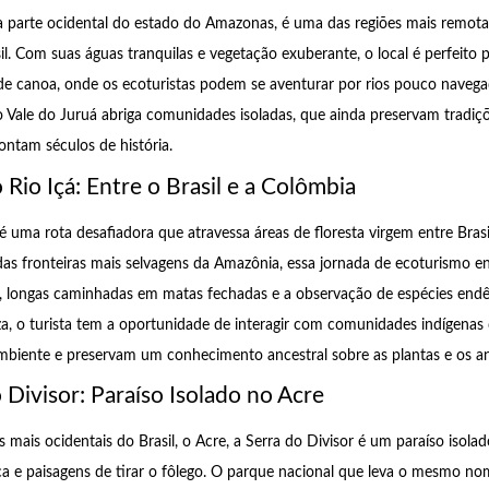
na parte ocidental do estado do Amazonas, é uma das regiões mais remot
il. Com suas águas tranquilas e vegetação exuberante, o local é perfeito 
s de canoa, onde os ecoturistas podem se aventurar por rios pouco naveg
o Vale do Juruá abriga comunidades isoladas, que ainda preservam tradiçõ
ntam séculos de história.
o Rio Içá: Entre o Brasil e a Colômbia
 é uma rota desafiadora que atravessa áreas de floresta virgem entre Bras
s fronteiras mais selvagens da Amazônia, essa jornada de ecoturismo en
s, longas caminhadas em matas fechadas e a observação de espécies end
a, o turista tem a oportunidade de interagir com comunidades indígena
biente e preservam um conhecimento ancestral sobre as plantas e os ani
o Divisor: Paraíso Isolado no Acre
mais ocidentais do Brasil, o Acre, a Serra do Divisor é um paraíso isola
ca e paisagens de tirar o fôlego. O parque nacional que leva o mesmo n