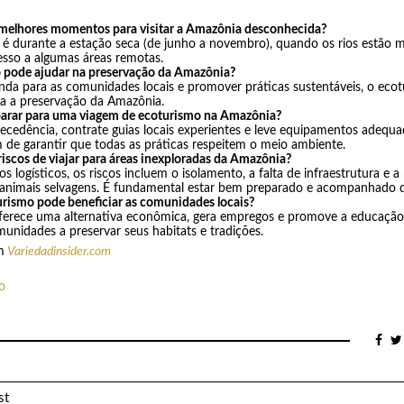
 melhores momentos para visitar a Amazônia desconhecida?
é durante a estação seca (de junho a novembro), quando os rios estão ma
cesso a algumas áreas remotas.
 pode ajudar na preservação da Amazônia?
enda para as comunidades locais e promover práticas sustentáveis, o ecot
a a preservação da Amazônia.
arar para uma viagem de ecoturismo na Amazônia?
ecedência, contrate guias locais experientes e leve equipamentos adequad
 de garantir que todas as práticas respeitem o meio ambiente.
riscos de viajar para áreas inexploradas da Amazônia?
s logísticos, os riscos incluem o isolamento, a falta de infraestrutura e a
nimais selvagens. É fundamental estar bem preparado e acompanhado de
rismo pode beneficiar as comunidades locais?
ferece uma alternativa econômica, gera empregos e promove a educação
unidades a preservar seus habitats e tradições.
m
Variedadinsider.com
o
st