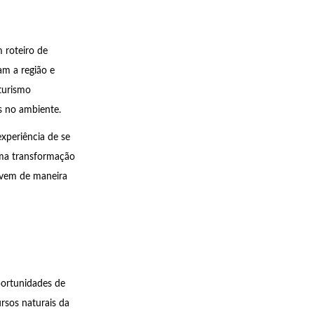
 roteiro de
am a região e
 turismo
s no ambiente.
xperiência de se
ma transformação
ivem de maneira
portunidades de
rsos naturais da