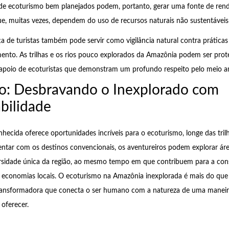
de ecoturismo bem planejados podem, portanto, gerar uma fonte de rend
, muitas vezes, dependem do uso de recursos naturais não sustentáveis 
a de turistas também pode servir como vigilância natural contra práticas 
ento. As trilhas e os rios pouco explorados da Amazônia podem ser prot
 apoio de ecoturistas que demonstram um profundo respeito pelo meio a
o: Desbravando o Inexplorado com
bilidade
ecida oferece oportunidades incríveis para o ecoturismo, longe das trilh
ntar com os destinos convencionais, os aventureiros podem explorar ár
ersidade única da região, ao mesmo tempo em que contribuem para a con
s economias locais. O ecoturismo na Amazônia inexplorada é mais do qu
ransformadora que conecta o ser humano com a natureza de uma mane
oferecer.