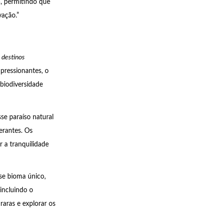
, permitindo que
vação.”
 destinos
pressionantes, o
biodiversidade
sse paraíso natural
erantes. Os
r a tranquilidade
sse bioma único,
 incluindo o
raras e explorar os