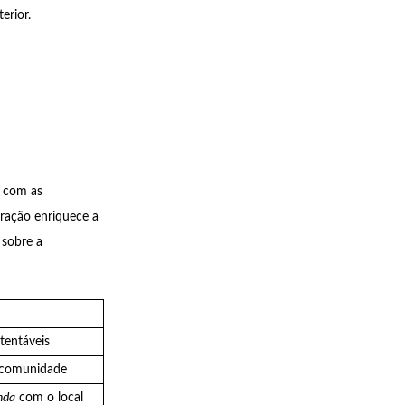
erior.
r com as
eração enriquece a
 sobre a
tentáveis
comunidade
nda
com o local