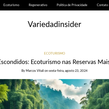
Ecoturismo
Regenerativo
Política de Privacidade
Contato
Variedadinsider
ECOTURISMO
Escondidos: Ecoturismo nas Reservas Ma
By
Marcos Vitali
on
sexta-feira, agosto 23, 2024