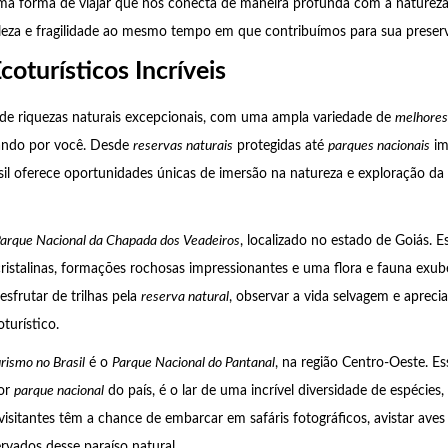
ma forma de viajar que nos conecta de maneira profunda com a natureza
leza e fragilidade ao mesmo tempo em que contribuímos para sua preser
coturísticos Incríveis
 de riquezas naturais excepcionais, com uma ampla variedade de
melhores
ndo por você. Desde
reservas naturais
protegidas até
parques nacionais
im
il oferece oportunidades únicas de imersão na natureza e exploração da 
arque Nacional da Chapada dos Veadeiros
, localizado no estado de Goiás. E
cristalinas, formações rochosas impressionantes e uma flora e fauna exub
esfrutar de trilhas pela
reserva natural
, observar a vida selvagem e aprecia
turístico.
rismo no Brasil
é o
Parque Nacional do Pantanal
, na região Centro-Oeste. E
ior
parque nacional
do país, é o lar de uma incrível diversidade de espécies,
visitantes têm a chance de embarcar em safáris fotográficos, avistar aves 
rvados desse paraíso natural.