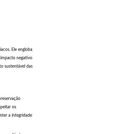
íacos. Ele engloba
 impacto negativo
to sustentável das
preservação
peitar os
nter a integridade