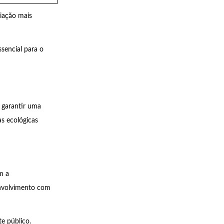
iação mais
ssencial para o
a garantir uma
as ecológicas
m a
envolvimento com
e público.