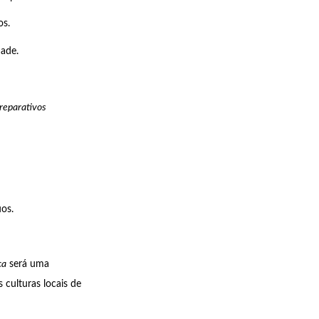
os.
dade.
reparativos
uos.
ca
será uma
 culturas locais de