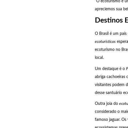
“O ecoturismo é u
apreciemos sua be
Destinos E
O Brasil é um país
ecoturísticos
espera
ecoturismo no Bras
local.
Um destaque é o
P
abriga cachoeiras 
visitantes podem d
desse santuário eco
Outra joia do
ecotu
considerado o ma
famoso jaguar. Os 
ecossistemas prese