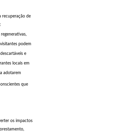
a recuperação de
:
regenerativas,
visitantes podem
 descartáveis e
rantes locais em
s a adotarem
conscientes que
erter os impactos
lorestamento,