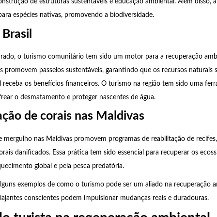
onstrução de estruturas sustentáveis e educação ambiental. Além disso, a 
 para espécies nativas, promovendo a biodiversidade.
 Brasil
rado, o turismo comunitário tem sido um motor para a recuperação ambi
s promovem passeios sustentáveis, garantindo que os recursos naturais 
l receba os benefícios financeiros. O turismo na região tem sido uma fer
frear o desmatamento e proteger nascentes de água.
tação de corais nas Maldivas
e mergulho nas Maldivas promovem programas de reabilitação de recifes,
orais danificados. Essa prática tem sido essencial para recuperar os eco
ecimento global e pela pesca predatória.
alguns exemplos de como o turismo pode ser um aliado na recuperação 
iajantes conscientes podem impulsionar mudanças reais e duradouras.