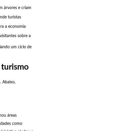
am árvores e criam
nde turistas
ara a economia
isitantes sobre a
iando um ciclo de
 turismo
. Abaixo,
rmou áreas
vidades como