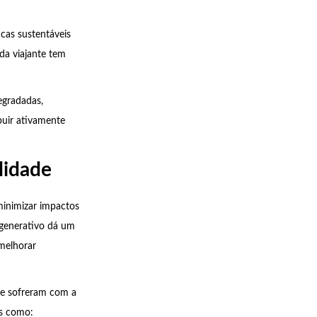
icas sustentáveis
da viajante tem
egradadas,
uir ativamente
lidade
minimizar impactos
egenerativo dá um
 melhorar
ue sofreram com a
as como: