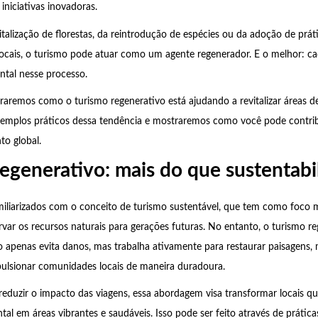
 iniciativas inovadoras.
italização de florestas, da reintrodução de espécies ou da adoção de prát
cais, o turismo pode atuar como um agente regenerador. E o melhor: ca
tal nesse processo.
oraremos como o turismo regenerativo está ajudando a revitalizar áreas d
emplos práticos dessa tendência e mostraremos como você pode contrib
to global.
egenerativo: mais do que sustentabi
miliarizados com o conceito de turismo sustentável, que tem como foco 
rvar os recursos naturais para gerações futuras. No entanto, o turismo r
o apenas evita danos, mas trabalha ativamente para restaurar paisagens,
pulsionar comunidades locais de maneira duradoura.
eduzir o impacto das viagens, essa abordagem visa transformar locais q
al em áreas vibrantes e saudáveis. Isso pode ser feito através de prátic