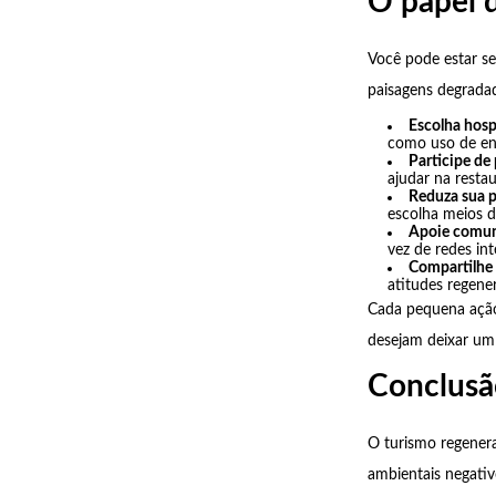
O papel d
Você pode estar se
paisagens degradad
Escolha hosp
como uso de ene
Participe de
ajudar na resta
Reduza sua p
escolha meios d
Apoie comun
vez de redes int
Compartilhe
atitudes regener
Cada pequena ação
desejam deixar um
Conclusã
O turismo regener
ambientais negativ