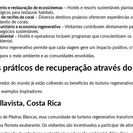
nto e restauração de ecossistemas
– Hotéis e resorts sustentáveis plant
gicos para restaurar habitats.
de recifes de coral
– Diversos destinos praianos oferecem experiências o
antio de corais.
nitário e economia regenerativa
– Visitantes contribuem diretamente p
negócios sustentáveis.
biental
– Hotéis e operadoras incluem programas que conscientizam os v
iental.
ismo regenerativo permite que cada viagem gere um impacto positivo, cr
 para o meio ambiente e as comunidades envolvidas.
 práticos de recuperação através do
 redor do mundo já estão colhendo os benefícios do turismo regenerativo
 exemplos inspiradores:
llavista, Costa Rica
ão de Piedras Blancas, essa comunidade de turismo regenerativo transfo
floresta exuberante. Os visitantes são incentivados a participar de ati