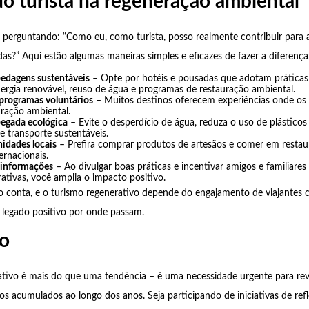
o turista na regeneração ambiental
 perguntando: “Como eu, como turista, posso realmente contribuir para 
as?” Aqui estão algumas maneiras simples e eficazes de fazer a diferença
edagens sustentáveis
– Opte por hotéis e pousadas que adotam práticas 
rgia renovável, reuso de água e programas de restauração ambiental.
 programas voluntários
– Muitos destinos oferecem experiências onde os 
uração ambiental.
egada ecológica
– Evite o desperdício de água, reduza o uso de plásticos
e transporte sustentáveis.
idades locais
– Prefira comprar produtos de artesãos e comer em restau
ernacionais.
 informações
– Ao divulgar boas práticas e incentivar amigos e familiare
ativas, você amplia o impacto positivo.
 conta, e o turismo regenerativo depende do engajamento de viajantes 
 legado positivo por onde passam.
o
ativo é mais do que uma tendência – é uma necessidade urgente para rev
os acumulados ao longo dos anos. Seja participando de iniciativas de ref