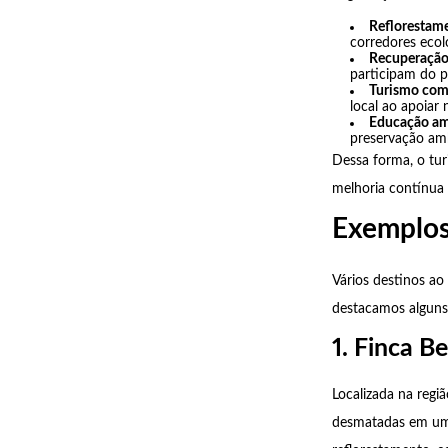
Reflorestame
corredores ecoló
Recuperação 
participam do pl
Turismo comu
local ao apoiar 
Educação am
preservação amb
Dessa forma, o tur
melhoria contínua
Exemplos
Vários destinos ao
destacamos alguns
1. Finca Be
Localizada na regi
desmatadas em uma 