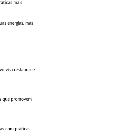
áticas mais
as energias, mas
o visa restaurar e
res que promovem
as com práticas