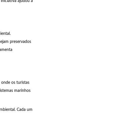
iniciativa ajudou a
ental.
sejam preservados
ramenta
 onde os turistas
ssistemas marinhos
ambiental. Cada um